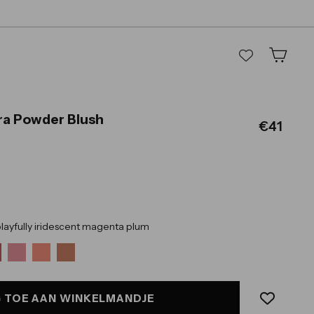
ra Powder Blush
Normal
€41,
€41
prijs
layfully iridescent magenta plum
 TOE AAN WINKELMANDJE