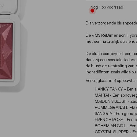
Nog 1 op voorraad
Dit verzorgende blushpoede
De RMS ReDimension Hydra Po
met een natuurlijk stralende
De blush combineert een ro
dankzij een speciale techno
de blush de uitstraling van 
ingrediënten zoals wilde bur
Verkrijgbaar in 8 opbouwbar
HANKY PANKY - Een
s
MAI TAI - Een
zonoverg
MAIDEN'S BLUSH -
Zac
POMMEGRANATE FIZZ
SANGRIA - Een
goudge
FRENCH ROSE -
Een o
BOHEMIAN GIRL - Een re
CRYSTAL SLIPPER - Een