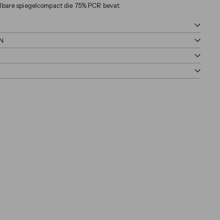
lbare spiegelcompact die 75% PCR bevat.
N
Quick
mension Hydra Powder Blush
shop
BEAUTY
vanaf
€35
€35,00