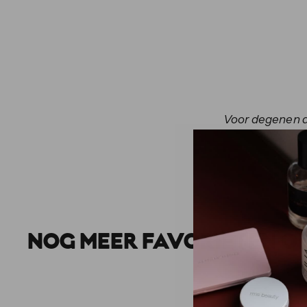
Voor degenen die
NOG MEER FAVORIETEN O
Q
u