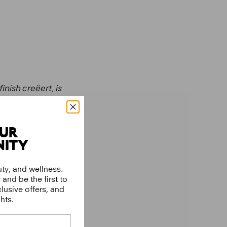
inish creëert, is
OUR
ITY
uty, and wellness.
and be the first to
lusive offers, and
hts.