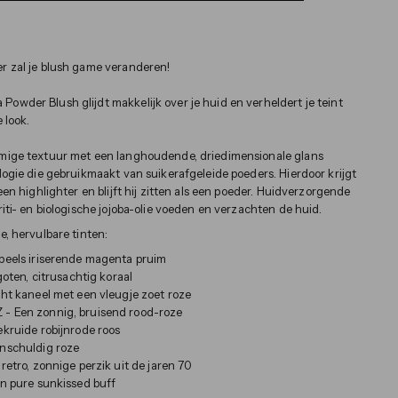
r zal je blush game veranderen!
wder Blush glijdt makkelijk over je huid en verheldert je teint
 look.
mige textuur met een langhoudende, driedimensionale glans
logie die gebruikmaakt van suikerafgeleide poeders. Hierdoor krijgt
een highlighter en blijft hij zitten als een poeder. Huidverzorgende
iti- en biologische jojoba-olie voeden en verzachten de huid.
e, hervulbare tinten:
peels iriserende magenta pruim
oten, citrusachtig koraal
ht kaneel met een vleugje zoet roze
 - Een
zonnig, bruisend rood-roze
kruide robijnrode roos
nschuldig roze
tro, zonnige perzik uit de jaren 70
 pure sunkissed buff