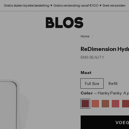
Gratis stalen bij elke bestelling ✦ Gratis verzending vanaf €100 ✦ Snel verzonden
B
L
Home
/
O
ReDimension Hyd
RMS BEAUTY
S
Maat
Full Size
Refill
Color
—
Hanky Panky: A p
VOEG