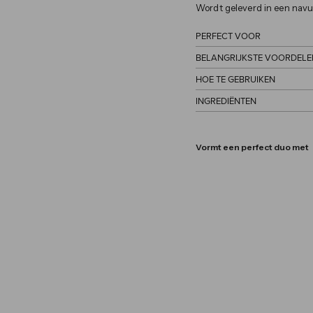
Wordt geleverd in een navu
PERFECT VOOR
BELANGRIJKSTE VOORDELE
HOE TE GEBRUIKEN
INGREDIËNTEN
Vormt een perfect duo met
ReDi
RMS 
vanaf