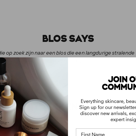
BLOS SAYS
 op zoek zijn naar een blos die een langdurige stralende f
dit uw product.
JOIN 
COMMUN
Everything skincare, bea
M TE ONTDEKKEN
Sign up for our newsletter 
discover new arrivals, exc
expert insig
First Name