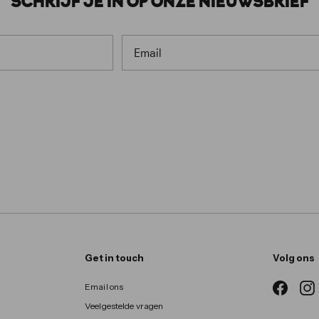
SCHRIJF JE IN OP ONZE NIEUWSBRIEF
EMAIL
Get in touch
Volg ons
Email ons
Facebo
I
Veelgestelde vragen