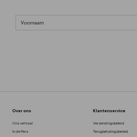
FIRST NAME
Over ons
Klantenservice
Ons verhaal
Verzendingsbeleid
In de Pers
Terugbetalingsbeleid