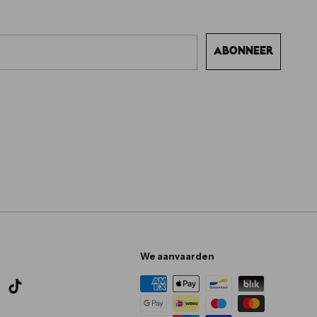
ABONNEER
We aanvaarden
ok
nstagram
TikTok