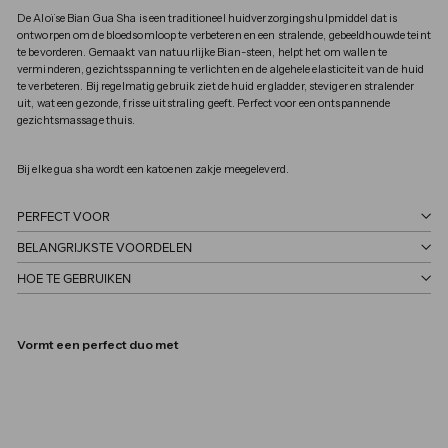
De Aloïse Bian Gua Sha is een traditioneel huidverzorgingshulpmiddel dat is
ontworpen om de bloedsomloop te verbeteren en een stralende, gebeeldhouwde teint
te bevorderen. Gemaakt van natuurlijke Bian-steen, helpt het om wallen te
verminderen, gezichtsspanning te verlichten en de algehele elasticiteit van de huid
te verbeteren. Bij regelmatig gebruik ziet de huid er gladder, steviger en stralender
uit, wat een gezonde, frisse uitstraling geeft. Perfect voor een ontspannende
gezichtsmassage thuis.
Bij elke gua sha wordt een katoenen zakje meegeleverd.
PERFECT VOOR
BELANGRIJKSTE VOORDELEN
HOE TE GEBRUIKEN
Vormt een perfect duo met
Bian Stone Gua Sha voor gezicht en lichaam