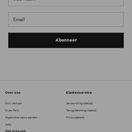
EMAIL
Abonneer
Over ons
Klantenservice
Ons verhaal
Verzendingsbeleid
In de Pers
Terugbetalingsbeleid
Algemene voorwaarden
Privacybeleid
Jobs
Get in touch