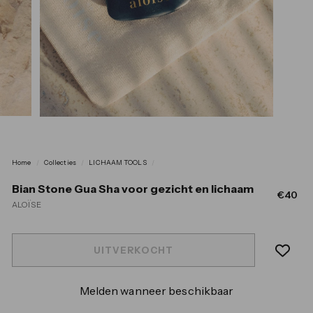
Home
/
Collecties
/
LICHAAM TOOLS
/
Bian Stone Gua Sha voor gezicht en lichaam
Norma
€4
€40
ALOÏSE
prijs
UITVERKOCHT
Melden wanneer beschikbaar