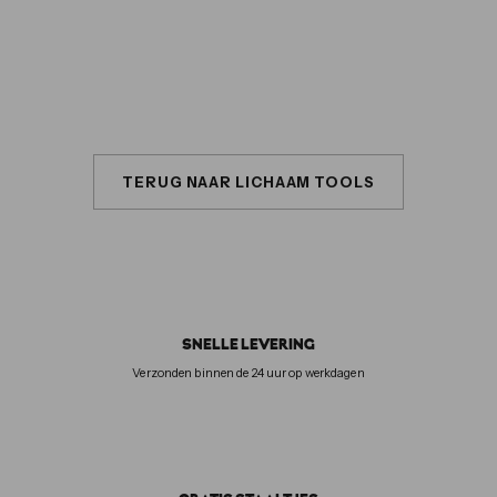
4
ALOÏSE
0
,
0
0
TERUG NAAR LICHAAM TOOLS
SNELLE LEVERING
Verzonden binnen de 24 uur op werkdagen