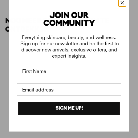
JOIN OUR
NOG MEER FAVORIETEN OM TE
COMMUNITY
ONTDEKKEN
Everything skincare, beauty, and wellness.
Sign up for our newsletter and be the first to
discover new arrivals, exclusive offers, and
expert insights.
First Name
Email address
SIGN ME UP!
Bian Stone Gua Sha voor
€
€40
gezicht en lichaam